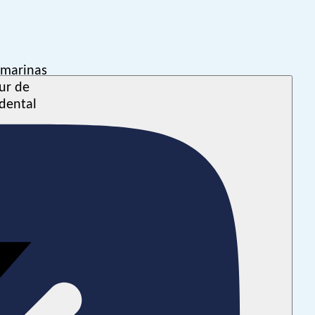
 marinas
sur de
idental