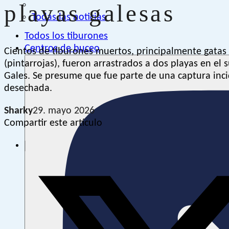
playas galesas
Todas las noticias
Todos los tiburones
Centros de buceo
Cientos de tiburones muertos, principalmente gatas
(pintarrojas), fueron arrastrados a dos playas en el 
Gales. Se presume que fue parte de una captura inc
desechada.
Sharky
29. mayo 2026
Compartir este artículo