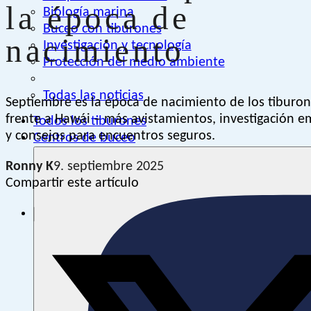
la época de
Biología marina
Buceo con tiburones
nacimiento
Investigación y tecnología
Protección del medio ambiente
Todas las noticias
Septiembre es la época de nacimiento de los tiburon
frente a Hawái – más avistamientos, investigación 
Todos los tiburones
y consejos para encuentros seguros.
Centros de buceo
Ronny K
9. septiembre 2025
Compartir este artículo