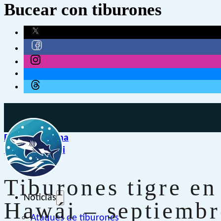
Bucear con tiburones
Biología marina
EE. UU.
,
Hawái
Tiburones tigre en
Noticias
Hawái – septiembr
Ataques de tiburones