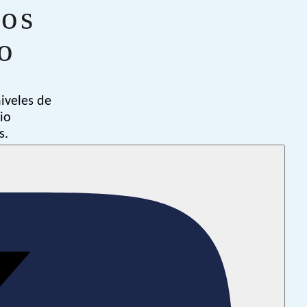
tos
o
niveles de
io
s.