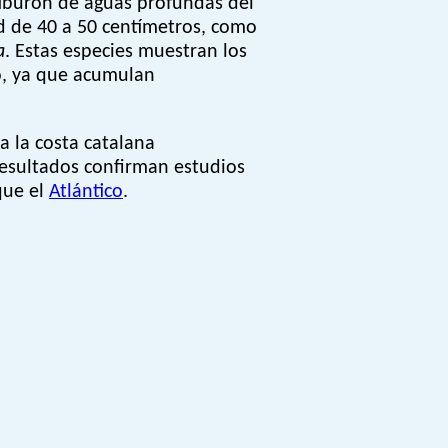
iburón de aguas profundas del
d de 40 a 50 centímetros, como
a
. Estas especies muestran los
o, ya que acumulan
a la costa catalana
resultados confirman estudios
que el
Atlántico
.