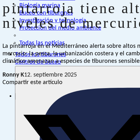
pintarroja tiene al
Biología marina
Buceo con tiburones
niveles de mercuri
Investigación y tecnología
Protección del medio ambiente
Todas las noticias
La pintarroja en el Mediterráneo alerta sobre altos 
mercurio: la pesca, la urbanización costera y el camb
Todos los tiburones
climático amenazan a especies de tiburones sensible
Centros de buceo
Ronny K
12. septiembre 2025
Compartir este artículo