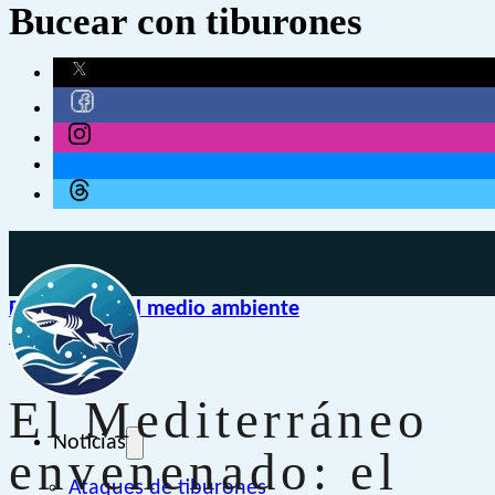
Bucear con tiburones
Protección del medio ambiente
España
El Mediterráneo
Noticias
envenenado: el
Ataques de tiburones